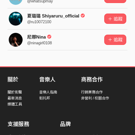
@whatsupmay
夏璐璐 Shiyaruru_official
＋ 追蹤
@ru10072100
尼娜Nina
＋ 追蹤
@ninagirl0108
關於
音樂人
商務合作
關於街聲
音樂人指南
行銷業務合作
最新消息
街托邦
非營利 / 校園合作
媒體工具
支援服務
品牌