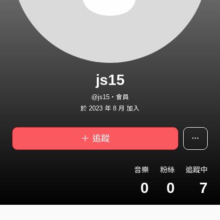
js15
@js15・會員
於 2023 年 8 月 加入
＋ 追蹤
音樂
粉絲
追蹤中
0
0
7