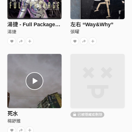
湯捷 - Full Package(feat. 芮鯊 RapShark )
左右 “Way&Why”
湯捷
張曜
死水
已被隱藏或刪除
楊舒雅