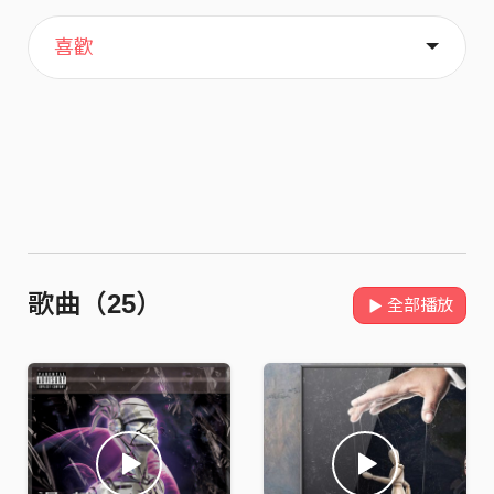
主頁
音樂
關於
喜歡
歌曲（25）
全部播放