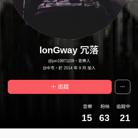
lonGway 冗落
@jon19971109・音樂人
台中市・於 2014 年 9 月 加入
＋ 追蹤
音樂
粉絲
追蹤中
15
63
21