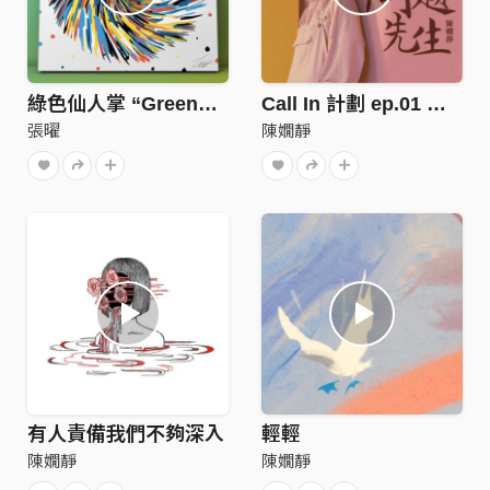
綠色仙人掌 “GreenCactus”
Call In 計劃 ep.01 問題先生
張曜
陳嫺靜
有人責備我們不夠深入
輕輕
陳嫺靜
陳嫺靜