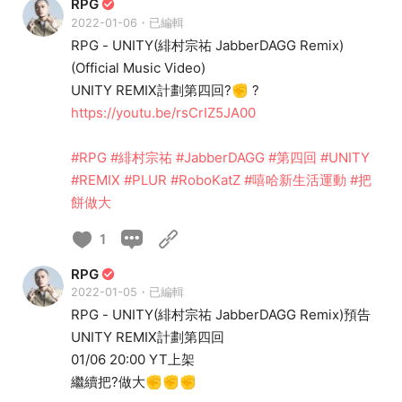
RPG
2022-01-06・已編輯
RPG - UNITY(緋村宗祐 JabberDAGG Remix)
(Official Music Video)
UNITY REMIX計劃第四回?✊ ?
https://youtu.be/rsCrIZ5JA00
#RPG
#緋村宗祐
#JabberDAGG
#第四回
#UNITY
#REMIX
#PLUR
#RoboKatZ
#嘻哈新生活運動
#把
餅做大
1
RPG
2022-01-05・已編輯
RPG - UNITY(緋村宗祐 JabberDAGG Remix)預告
UNITY REMIX計劃第四回
01/06 20:00 YT上架
繼續把?做大✊✊✊