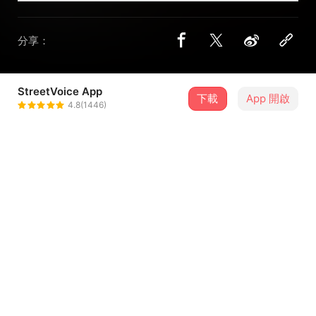
分享：
StreetVoice App
下載
App 開啟
魏公子
4.8(1446)
＋ 追蹤
@goberwei
介紹
他/她又一次偷吃了，
牠依然沒學會在指定的地方上廁所；
主管出著同一張嘴，
下班路上比平常多等了三個紅燈；
...查看更多
你還生氣嗎？其實早就知道了吧。