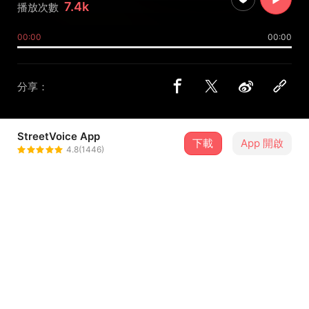
7.4k
播放次數
00:00
00:00
分享：
StreetVoice App
下載
App 開啟
金鋒獎 GFA Malaysia
4.8(1446)
＋ 追蹤
@gfamalaysia
合作音樂人
廖健旭