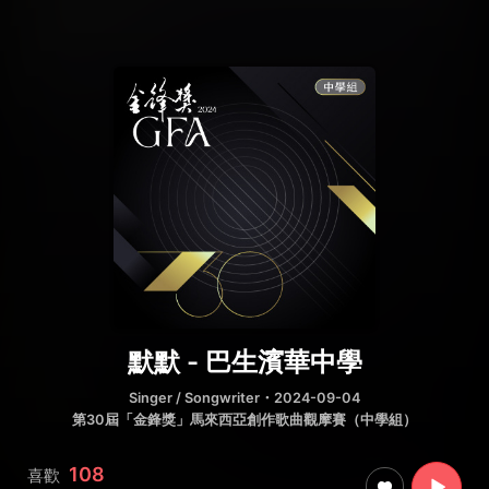
默默 - 巴生濱華中學
Singer / Songwriter
・2024-09-04
第30屆「金鋒獎」馬來西亞創作歌曲觀摩賽（中學組）
108
喜歡