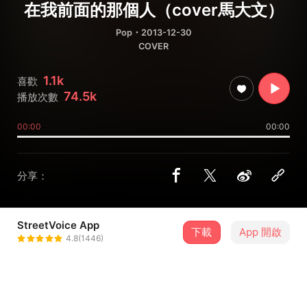
在我前面的那個人（cover馬大文）
Pop
・2013-12-30
COVER
1.1k
喜歡
74.5k
播放次數
00:00
00:00
分享：
StreetVoice App
下載
App 開啟
ＨＵＳＨ
4.8(1446)
＋ 追蹤
@fromhush