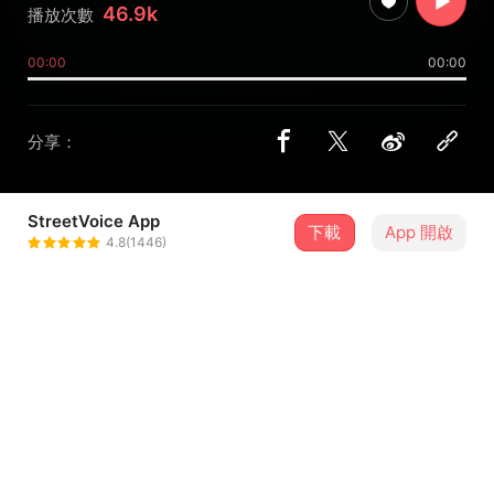
46.9k
播放次數
00:00
00:00
分享：
StreetVoice App
下載
App 開啟
四枝筆 Four Pens
4.8(1446)
＋ 追蹤
@fourpens
歌詞
這是沒有提供歌詞的歌曲