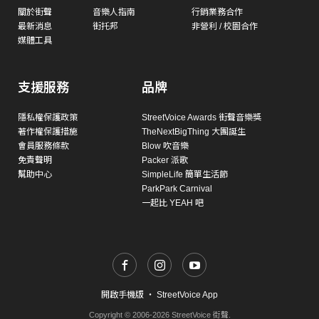
關於街聲
音樂人指南
行銷業務合作
最新消息
街托邦
非營利 / 校園合作
媒體工具
支援服務
品牌
隱私權保護政策
StreetVoice Awards 街聲音樂獎
著作權保護措施
TheNextBigThing 大團誕生
會員服務條款
Blow 吹音樂
免責聲明
Packer 派歌
幫助中心
SimpleLife 簡單生活節
ParkPark Carnival
一起比 YEAH 吧
開啟手機版
・
StreetVoice App
Copyright © 2006-2026 StreetVoice 街聲.