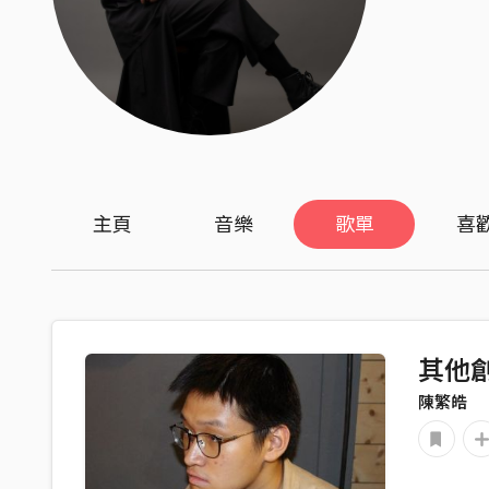
主頁
音樂
歌單
喜
其他
陳繁皓