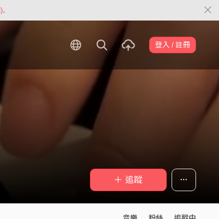
)
.
登入 / 註冊
＋ 追蹤
音樂
粉絲
追蹤中