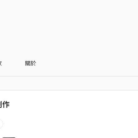
歡
關於
創作