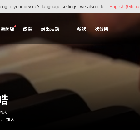
ing to your device's language settings, we also offer
English (Global
周邊商店
徵選
演出活動
派歌
吹音樂
皓
音樂人
1 月 加入