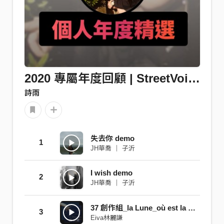
2020 專屬年度回顧 | StreetVoice 街聲
詩雨
失去你 demo
1
JH華喬 ｜ 子沂
I wish demo
2
JH華喬 ｜ 子沂
37 創作組_la Lune_où est la Lune
3
Eiva林麗謙