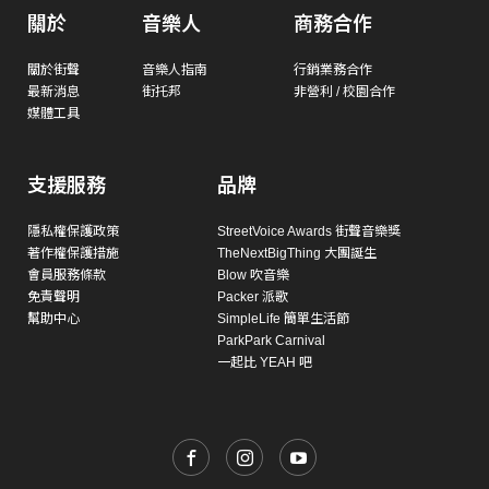
關於
音樂人
商務合作
關於街聲
音樂人指南
行銷業務合作
最新消息
街托邦
非營利 / 校園合作
媒體工具
支援服務
品牌
隱私權保護政策
StreetVoice Awards 街聲音樂獎
著作權保護措施
TheNextBigThing 大團誕生
會員服務條款
Blow 吹音樂
免責聲明
Packer 派歌
幫助中心
SimpleLife 簡單生活節
ParkPark Carnival
一起比 YEAH 吧