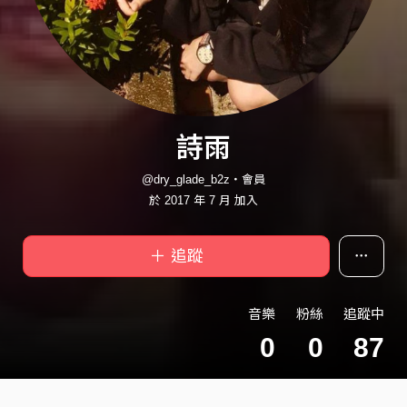
詩雨
@dry_glade_b2z・會員
於 2017 年 7 月 加入
＋ 追蹤
音樂
粉絲
追蹤中
0
0
87