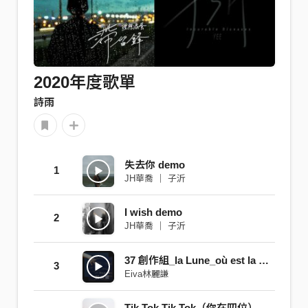
2020年度歌單
詩雨
失去你 demo
1
JH華喬 ｜ 子沂
I wish demo
2
JH華喬 ｜ 子沂
37 創作組_la Lune_où est la Lune
3
Eiva林麗謙
Tik Tok Tik Tok（你在叨位）