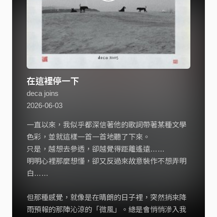
在這裡停一下
deca joins
2026-06-03
一直以來，我似乎都深信著他的歌詞帶著某種文學
色彩，並就這樣一首一首地聽了下來。
只是，越想去參透，卻越覺得距離遙遠……
明明心裡那麼想懂，卻又反過來故意裝作不想弄明
白……
但那種感覺，就像是在晴朗的日子裡，突然捎來降
雨預報的那陣沁涼的「微風」。總是會悄悄滲入我