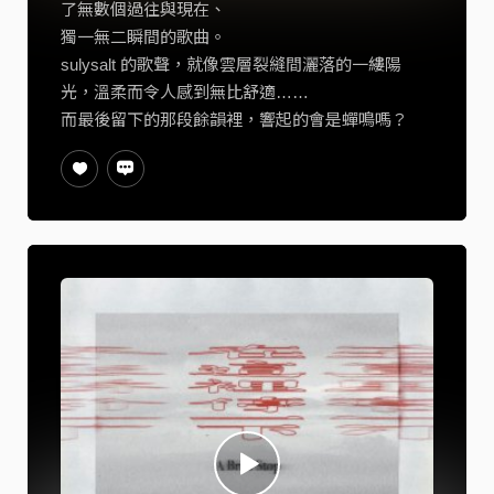
了無數個過往與現在、
獨一無二瞬間的歌曲。
sulysalt 的歌聲，就像雲層裂縫間灑落的一縷陽
光，溫柔而令人感到無比舒適……
而最後留下的那段餘韻裡，響起的會是蟬鳴嗎？