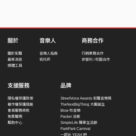
關於
音樂人
商務合作
關於街聲
音樂人指南
行銷業務合作
最新消息
街托邦
非營利 / 校園合作
媒體工具
支援服務
品牌
隱私權保護政策
StreetVoice Awards 街聲音樂獎
著作權保護措施
TheNextBigThing 大團誕生
會員服務條款
Blow 吹音樂
免責聲明
Packer 派歌
幫助中心
SimpleLife 簡單生活節
ParkPark Carnival
一起比 YEAH 吧