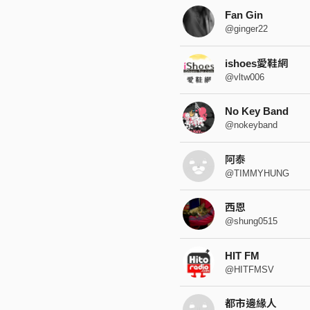
Fan Gin
@ginger22
ishoes愛鞋網
@vltw006
No Key Band
@nokeyband
阿泰
@TIMMYHUNG
西恩
@shung0515
HIT FM
@HITFMSV
都市邊緣人