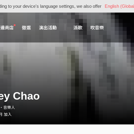
ing to your device's language settings, we also offer
English (Global
周邊商店
徵選
演出活動
派歌
吹音樂
ey Chao
ey・音樂人
 月 加入