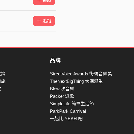
＋ 追蹤
＋ 追蹤
品牌
政策
StreetVoice Awards 街聲音樂獎
措施
TheNextBigThing 大團誕生
款
Blow 吹音樂
Packer 派歌
SimpleLife 簡單生活節
ParkPark Carnival
一起比 YEAH 吧