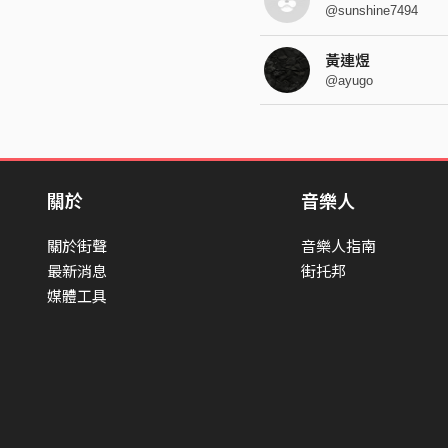
@sunshine7494
黃連煜
@ayugo
關於
音樂人
關於街聲
音樂人指南
最新消息
街托邦
媒體工具