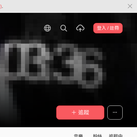
)
.
登入 / 註冊
＋ 追蹤
音樂
粉絲
追蹤中