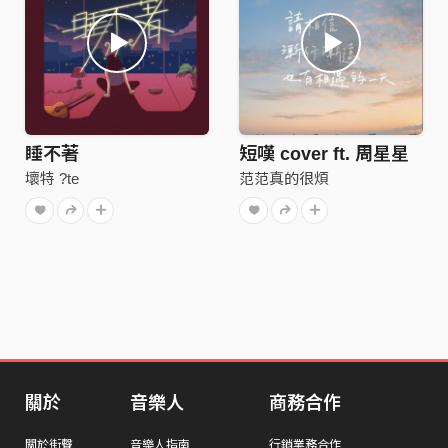
睡不著
短嘆 cover ft. 周星星
壞特 ?te
范范真的很煩
關於
音樂人
商務合作
關於街聲
音樂人指南
行銷業務合作