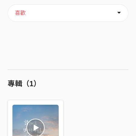
主頁
歌單
關於
喜歡
專輯（1）