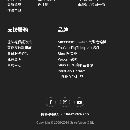
最新消息
街托邦
非營利 / 校園合作
媒體工具
支援服務
品牌
隱私權保護政策
StreetVoice Awards 街聲音樂獎
著作權保護措施
TheNextBigThing 大團誕生
會員服務條款
Blow 吹音樂
免責聲明
Packer 派歌
幫助中心
SimpleLife 簡單生活節
ParkPark Carnival
一起比 YEAH 吧
開啟手機版
・
StreetVoice App
Copyright © 2006-2026 StreetVoice 街聲.