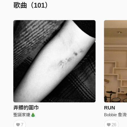
歌曲（101）
弄髒的圍巾
RUN
聖誕家婕🎄
Bobbie 詹
7
26