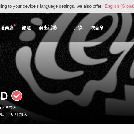
ing to your device's language settings, we also offer
English (Global
周邊商店
徵選
演出活動
派歌
吹音樂
 D
rrrr・音樂人
17 年 6 月 加入