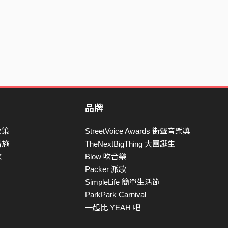
品牌
政策
StreetVoice Awards 街聲音樂獎
措施
TheNextBigThing 大團誕生
款
Blow 吹音樂
Packer 派歌
SimpleLife 簡單生活節
ParkPark Carnival
一起比 YEAH 吧