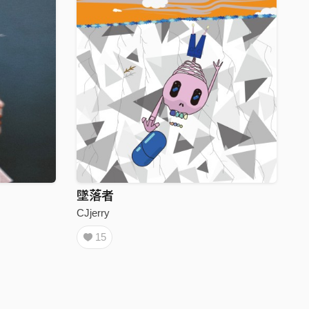
墜落者
CJjerry
15