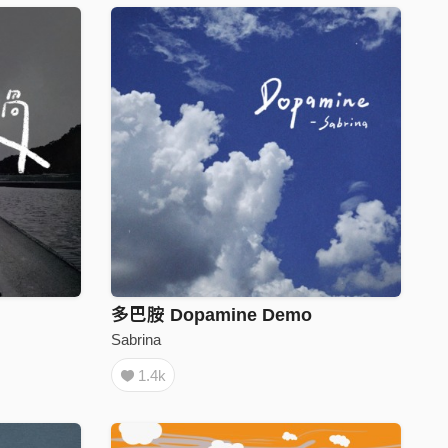
多巴胺 Dopamine Demo
Sabrina
1.4k