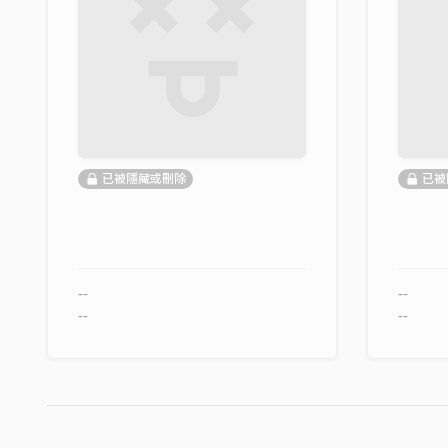
已被隱藏或刪除
已被
--
--
--
--