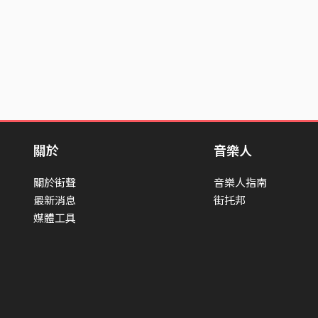
關於
音樂人
關於街聲
音樂人指南
最新消息
街托邦
媒體工具