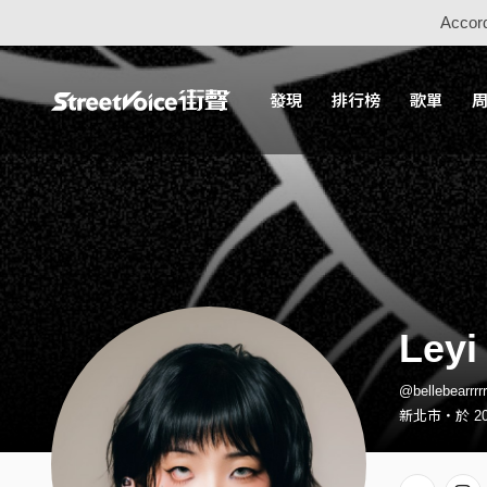
Accord
發現
排行榜
歌單
Leyi
@bellebearr
新北市・於 20