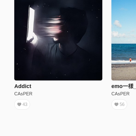
Addict
emo一樣_
CAsPER
CAsPER
43
56