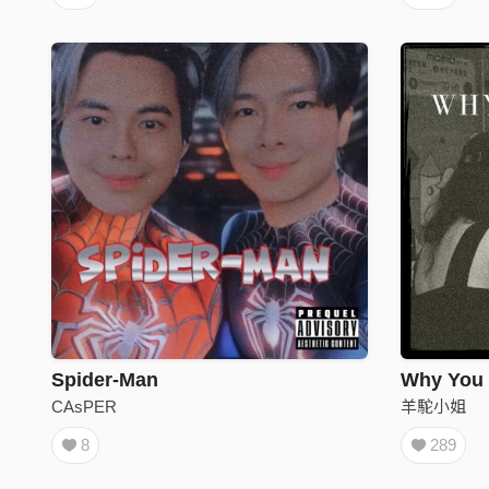
Spider-Man
Why You
CAsPER
羊駝小姐
8
289