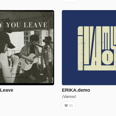
 Leave
ERIKA.demo
¡Vamos!
41