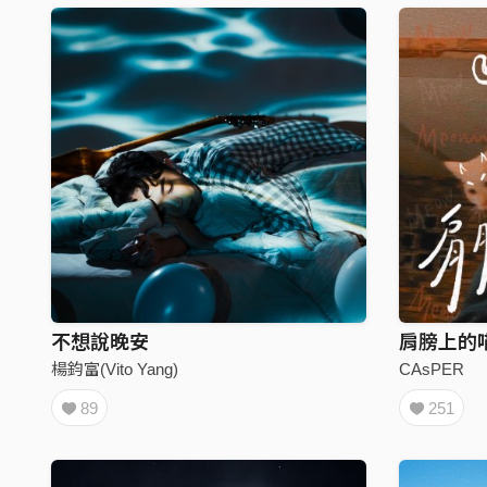
不想說晚安
肩膀上的喵
楊鈞富(Vito Yang)
CAsPER
89
251