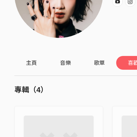
主頁
音樂
歌單
喜
專輯（4）