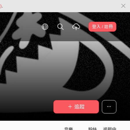
)
.
登入 / 註冊
＋ 追蹤
音樂
粉絲
追蹤中