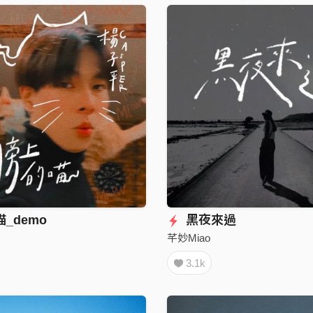
_demo
黑夜來過
芊妙Miao
3.1k