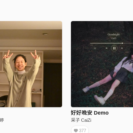
好好晚安 Demo
淯婷
采子 CaiZi
377