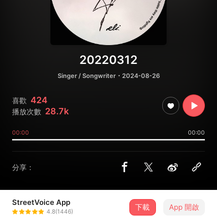
20220312
Singer / Songwriter
・2024-08-26
424
喜歡
28.7k
播放次數
00:00
00:00
分享：
StreetVoice App
下載
App 開啟
謝震廷 Eli Hsieh
4.8(1446)
＋ 追蹤