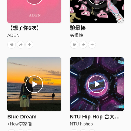
【想了你6次】
驗暈棒
ADEN
劣根性
Blue Dream
NTU Hip-Hop 台大嘻研 - 戶樞不蠹
+How李家皓
NTU hiphop