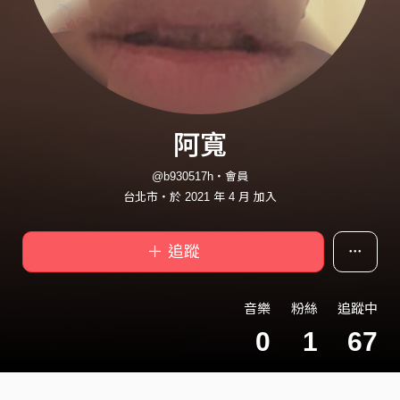
阿寬
@b930517h・會員
台北市・於 2021 年 4 月 加入
＋ 追蹤
音樂
粉絲
追蹤中
0
1
67