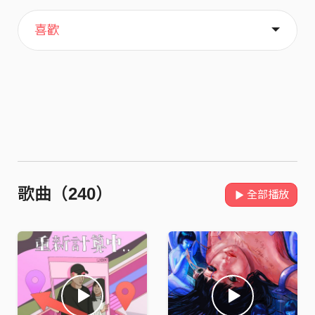
主頁
歌單
關於
喜歡
歌曲（240）
全部播放