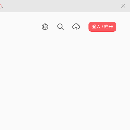
)
.
登入 / 註冊