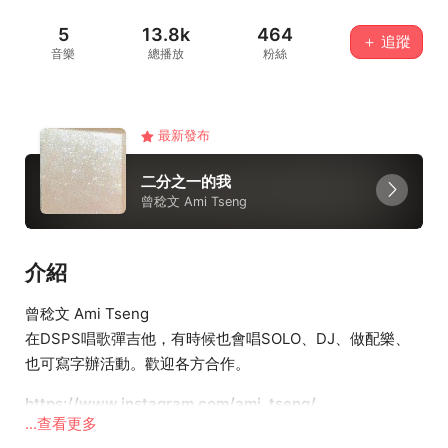
5
13.8k
464
＋ 追蹤
音樂
總播放
粉絲
最新發布
二分之一的我
曾稔文 Ami Tseng
介紹
曾稔文 Ami Tseng
在DSPS唱歌彈吉他，有時候也會唱SOLO、DJ、做配樂、
也可寫字辦活動。歡迎各方合作。
https://www.instagram.com/ami_tseng/
...查看更多