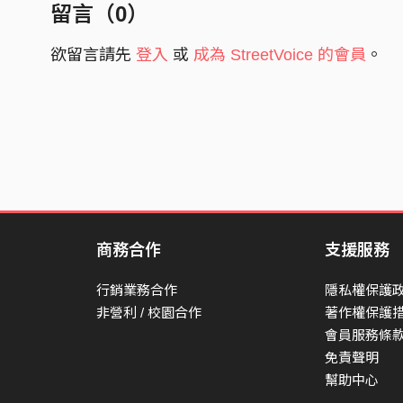
留言（
0
）
欲留言請先
登入
或
成為 StreetVoice 的會員
。
商務合作
支援服務
行銷業務合作
隱私權保護
非營利 / 校園合作
著作權保護
會員服務條
免責聲明
幫助中心