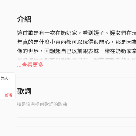
介紹
這首歌是有一次在奶奶家，看到姪子、姪女們在
年真的是什麼小東西都可以玩得很開心，那是因
像的世界，回想起自己以前跟表妹一樣在奶奶家
至路邊積水都可以想像自己在一個充滿刺激熱血
...查看更多
隨著年紀增長漸漸忘記那份心情，看見小朋友玩
海中而誕生。
音樂人，
！
希望自己以及大家能夠藉由這首歌，回想起小時
歌詞
好喔
這是沒有提供歌詞的歌曲