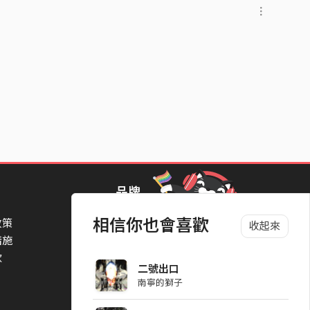
品牌
相信你也會喜歡
政策
StreetVoice Awards 街聲音樂獎
收起來
措施
TheNextBigThing 大團誕生
款
Blow 吹音樂
二號出口
Packer 派歌
南寧的獅子
SimpleLife 簡單生活節
ParkPark Carnival