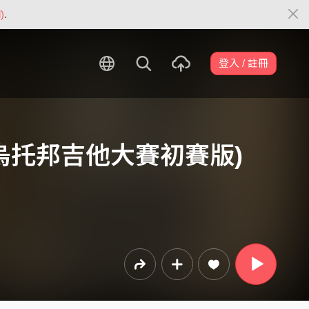
)
.
登入 / 註冊
烏托邦吉他大賽初賽版)