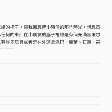
玩樂的樣子，讓我回想起小時候的那些時光，想想童
為任何的東西在小朋友的腦子裡總是有個充滿無限想
拿著許多玩具或者是在外頭拿泥巴、樹葉、石頭、甚
的冒險中。
樂時，並回想那段時光瞬間就有了這麼一個旋律在腦
候的那份勇於冒險、充滿能量及想像力的自己～