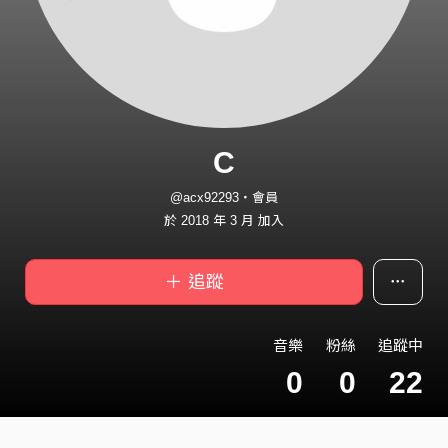
C
@acx92293・會員
於 2018 年 3 月 加入
＋ 追蹤
音樂
粉絲
追蹤中
0
0
22