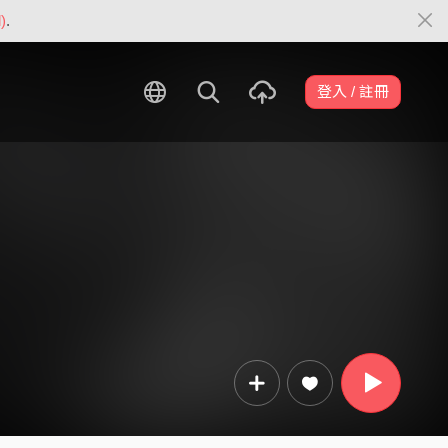
)
.
登入 / 註冊