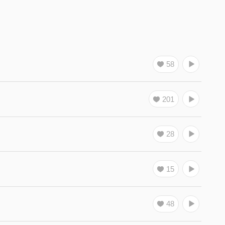
58
201
28
15
48