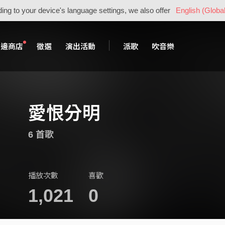
ing to your device's language settings, we also offer
English (Global
周邊商店
徵選
演出活動
派歌
吹音樂
愛恨分明
6 首歌
播放次數
喜歡
1,021
0