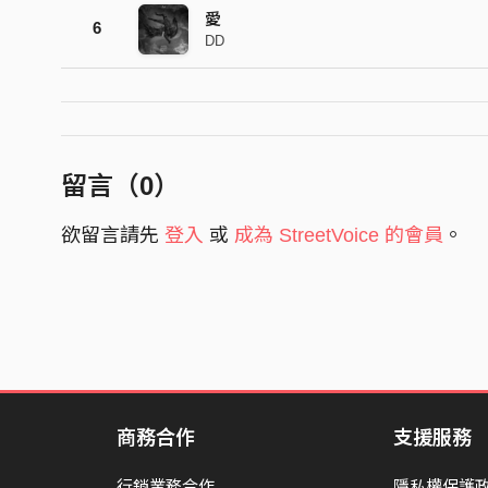
愛
6
DD
留言（
0
）
欲留言請先
登入
或
成為 StreetVoice 的會員
。
商務合作
支援服務
行銷業務合作
隱私權保護