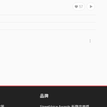
57
品牌
政策
StreetVoice Awards 街聲音樂獎