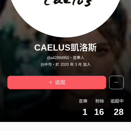
CAELUS凱洛斯
@a42894950・音樂人
台中市・於 2020 年 3 月 加入
＋ 追蹤
音樂
粉絲
追蹤中
1
16
28