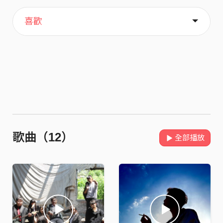
主頁
音樂
關於
喜歡
歌曲（12）
全部播放