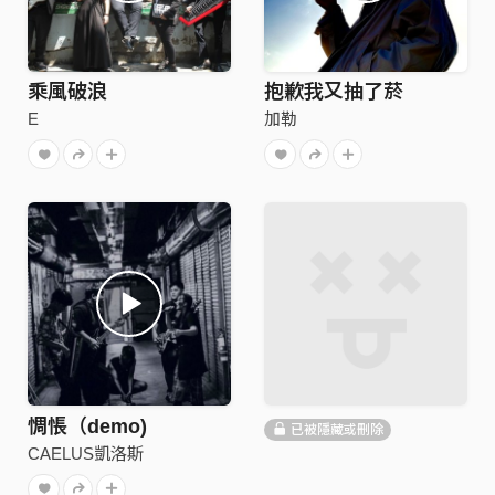
乘風破浪
抱歉我又抽了菸
E
加勒
惆悵（demo)
已被隱藏或刪除
CAELUS凱洛斯