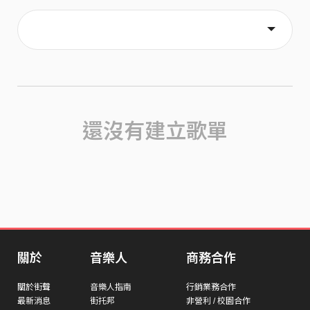
主頁
喜歡
關於
還沒有建立歌單
關於
音樂人
商務合作
關於街聲
音樂人指南
行銷業務合作
最新消息
街托邦
非營利 / 校園合作