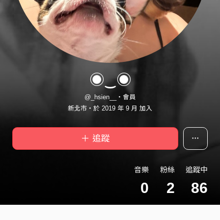
◉‿◉
@_hsien__・會員
新北市・於 2019 年 9 月 加入
＋ 追蹤
音樂
粉絲
追蹤中
0
2
86