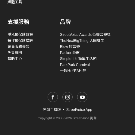
媒體工具
支援服務
品牌
隱私權保護政策
StreetVoice Awards 街聲音樂獎
著作權保護措施
TheNextBigThing 大團誕生
會員服務條款
Blow 吹音樂
免責聲明
Packer 派歌
幫助中心
SimpleLife 簡單生活節
ParkPark Carnival
一起比 YEAH 吧
開啟手機版
・
StreetVoice App
Copyright © 2006-2026 StreetVoice 街聲.