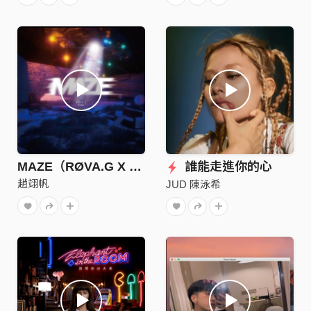
MAZE（RØVA.G X 趙翊帆YI94）
誰能走進你的心
趙翊帆
JUD 陳泳希