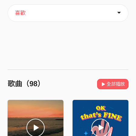
主頁
關於
喜歡
歌曲（98）
全部播放