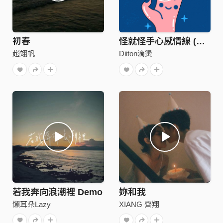
初春
怪就怪手心感情線 (with 桃子A1J)
趙翊帆
Diiton滴燙
若我奔向浪潮裡 Demo
妳和我
懶耳朵Lazy
XIANG 齊翔