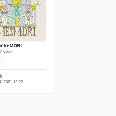
nto·MORI
ollage
k
曲
2021-12-22