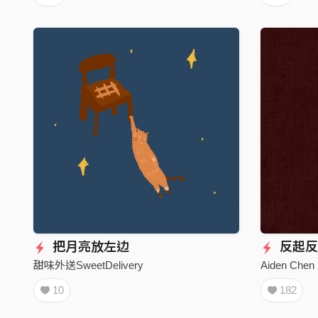
把月亮放左边
反起反
甜味外送SweetDelivery
Aiden Chen
10
182