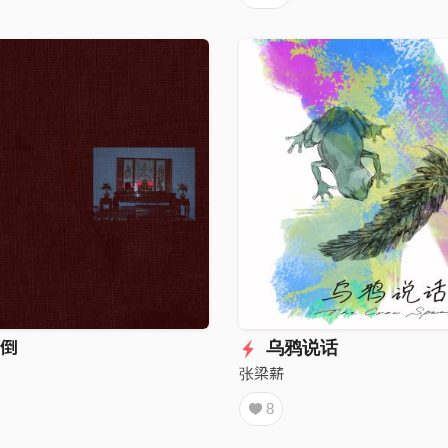
倒
乌鸦说话
张梁薪
8