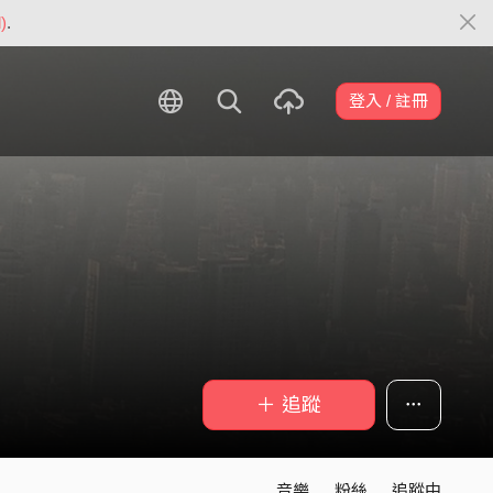
)
.
登入 / 註冊
＋ 追蹤
音樂
粉絲
追蹤中