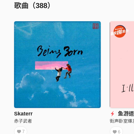
歌曲（388）
Skaterr
鱼游道—
赤子武者
街声卧室爆
7
6