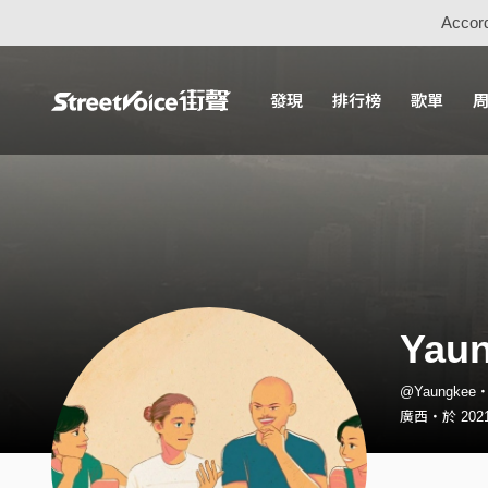
Accord
發現
排行榜
歌單
Yau
@Yaungke
廣西・於 2021