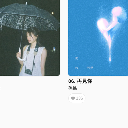
06. 再見你
t
孫孫
136