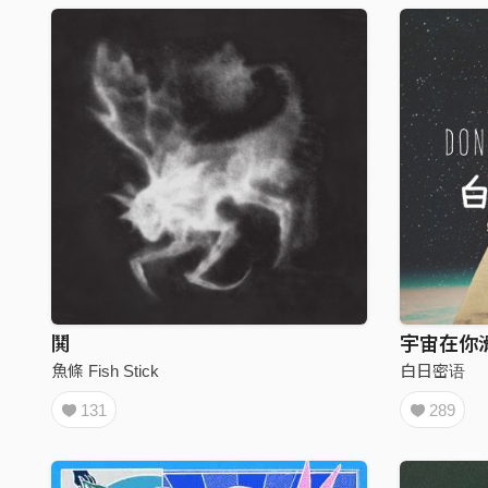
鬨
宇宙在你
魚條 Fish Stick
白日密语
131
289