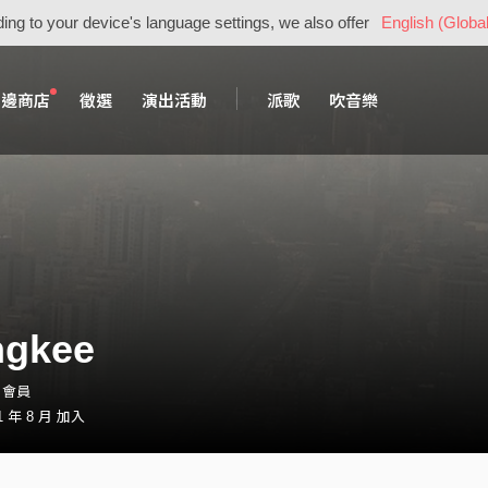
ing to your device's language settings, we also offer
English (Global
周邊商店
徵選
演出活動
派歌
吹音樂
ngkee
e・會員
 年 8 月 加入