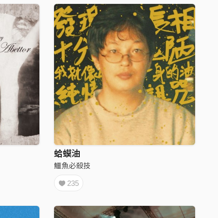
蛤蟆油
鱷魚必殺技
235