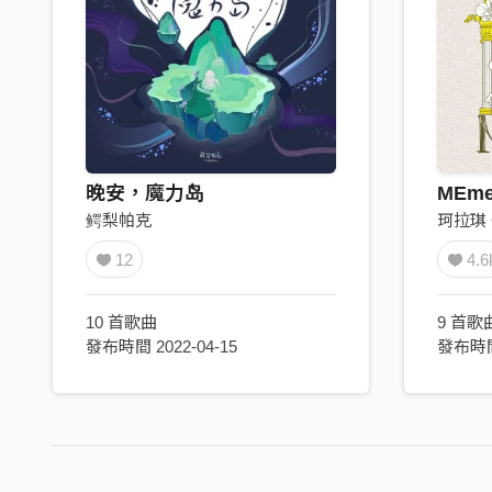
晚安，魔力岛
MEme
鳄梨帕克
珂拉琪 C
12
4.6
10 首歌曲
9 首歌
發布時間 2022-04-15
發布時間 