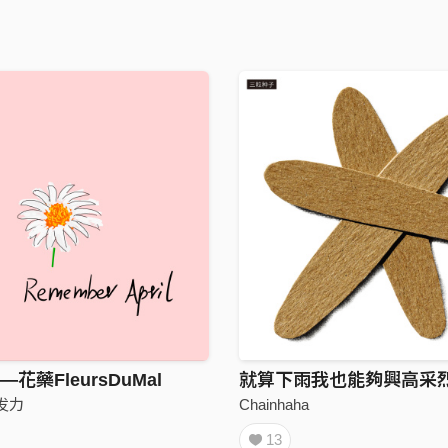
花藥FleursDuMal
就算下雨我也能夠興高采
Chainhaha
发力
13