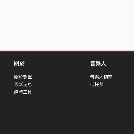
關於
音樂人
關於街聲
音樂人指南
最新消息
街托邦
媒體工具