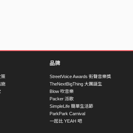
品牌
政策
StreetVoice Awards 街聲音樂獎
措施
TheNextBigThing 大團誕生
款
Blow 吹音樂
Packer 派歌
SimpleLife 簡單生活節
ParkPark Carnival
一起比 YEAH 吧