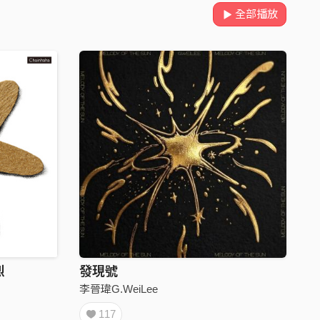
全部播放
烈
發現號
李晉瑋G.WeiLee
117