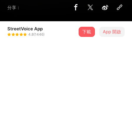
分享：
StreetVoice App
下載
App 開啟
聽天湯 Tin Ten Tan
4.8(1446)
＋ 追蹤
@TinTenTan
介紹
『看到歌名的時候差點笑了，聽完歌之後差點哭了...』
一個剛聽完Demo的朋友這麼說。
詞曲｜阿琺
編曲｜顯然樂隊
...查看更多
錄音工程｜陳奕夫