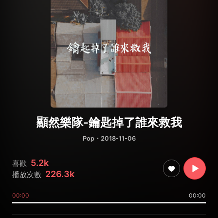
顯然樂隊-鑰匙掉了誰來救我
Pop
・2018-11-06
5.2k
喜歡
226.3k
播放次數
00:00
00:00