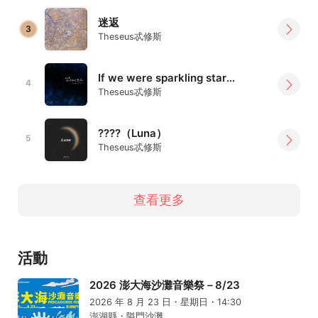
迷返
3
Theseus忒修斯
If we were sparkling stars（如果我們都是繁星） Single Ver.
4
Theseus忒修斯
????（Luna）
5
Theseus忒修斯
查看更多
活動
2026 澎大海沙灘音樂祭－8/23
2026 年 8 月 23 日・星期日・14:30
澎湖縣・隘門沙灘