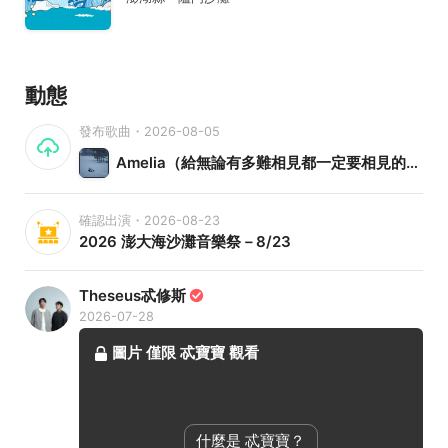
動態
發布歌曲・2026-08-05
Amelia（給無論有多難相見都一定要相見的你）
確認出演・2026-08-23
2026 澎大海沙灘音樂祭－8/23
Theseus忒修斯
2026-07-28
圖片
僅限
忒寶寶
觀看
什麼是 忒寶寶？