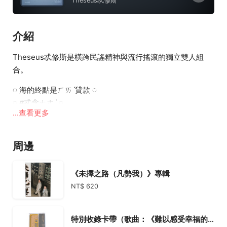
Theseus忒修斯
介紹
Theseus忒修斯是橫跨民謠精神與流行搖滾的獨立雙人組
合。
◌ 海的終點是ㄏㄞˊ貸款 ◌
◌ #忒念ㄊㄜˋ ◌
...查看更多
橫跨中文、台語雙聲帶，
以悖論命名的，風格富有哲學氣息——
周邊
在吉他與和聲溫暖堆疊中，
試圖帶著聽眾無條件的溫柔擁抱。
《未擇之路（凡勢我）》專輯
#Theseus忒修斯 ＃忒唸ㄊㄜˋ
NT$ 620
特別收錄卡帶（歌曲：《難以感受幸福的人》《廢棄清理》）