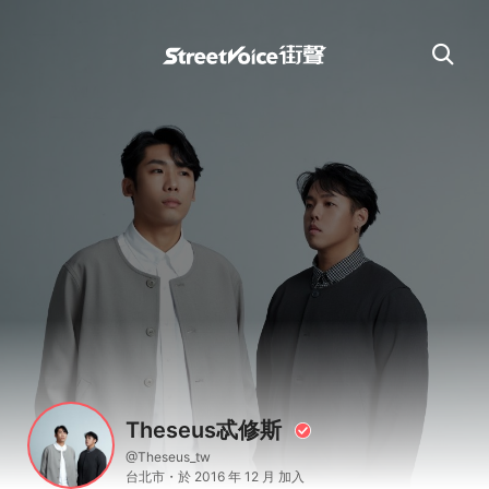
Theseus忒修斯
@Theseus_tw
台北市・於 2016 年 12 月 加入