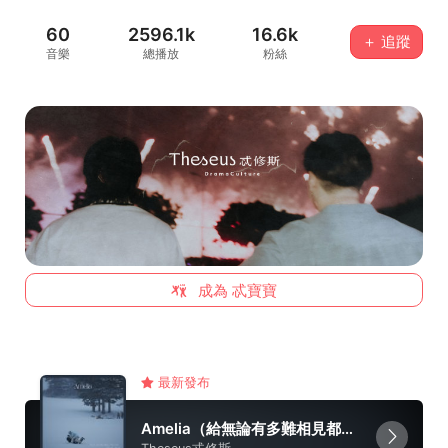
60
2596.1k
16.6k
＋ 追蹤
音樂
總播放
粉絲
成為 忒寶寶
最新發布
Amelia（給無論有多難相見都一定要相見的你）