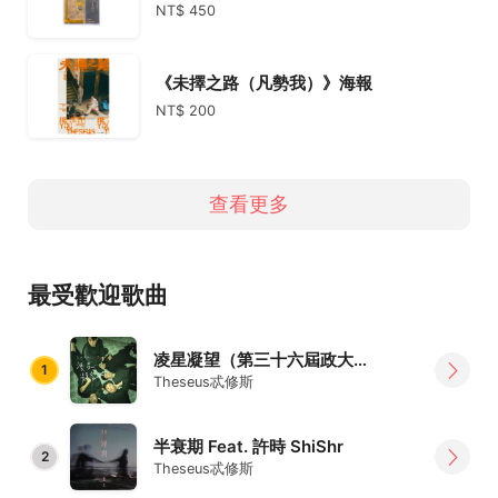
NT$ 450
《未擇之路（凡勢我）》海報
NT$ 200
查看更多
最受歡迎歌曲
凌星凝望（第三十六屆政大金旋獎主題曲）
1
Theseus忒修斯
半衰期 Feat. 許時 ShiShr
2
Theseus忒修斯