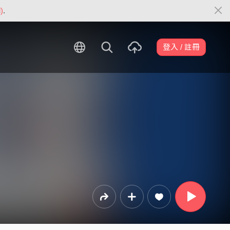
)
.
登入 / 註冊