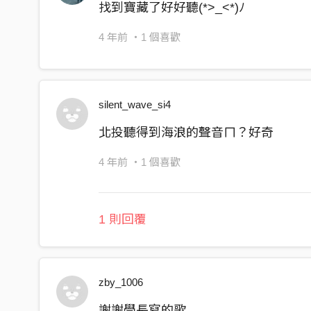
找到寶藏了好好聽(*>_<*)ﾉ
4 年前
・1 個喜歡
silent_wave_si4
北投聽得到海浪的聲音ㄇ？好奇
4 年前
・1 個喜歡
1 則回覆
zby_1006
謝謝學長寫的歌