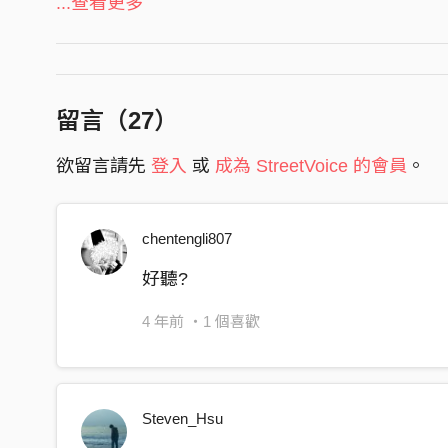
時間一滴一滴的沖散了我的睡眠
...查看更多
製作：德米安／朱冠宇
只好抱緊著 我擁有的一切
disigned by 張巧 @chao_0809
為了 尋找的快樂
你在南投 我在北投等你
留言（
27
）
你在南投 我在北投等你
欲留言請先
登入
或
成為 StreetVoice 的會員
。
昨夜的床上你也不在我身邊
時間一滴一滴的沖散了我的睡眠
chentengli807
只好抱緊著 我擁有的一切
為了 尋找的快樂
好聽?
你在南投 我在北投等你
4 年前
・1 個喜歡
你在南投 我在北投等你
昨天的床上你也不在 也不再回來
Steven_Hsu