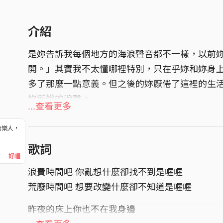
介紹
是妳告訴我每個地方的海浪聲音都不一樣，以前
開。」其實我不太懂哪裡特別，只在乎妳和妳身
多了那麼一點意義。但之後的妳厭倦了這裡的生
妳所說的浪聲。
...查看更多
詞/曲：謝才紜
音樂人，
編曲：德米安
！
歌詞
Vocal：謝才紜
好喔
Guitar：謝博丞／王凱 / 朱冠宇
浪費時間吧 你亂想什麼卻找不到是喔喔
Bass：劉冠霆
荒廢時間吧 想要改變什麼卻不知道是喔喔
Keys：朱宸緯
昨夜的床上你也不在我身邊
Drum：林聖荃