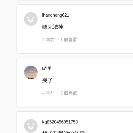
lhancheng621
聽完法掉
4 年前
・1 個喜歡
呦呼
哭了
4 年前
・3 個喜歡
kg8520456951753