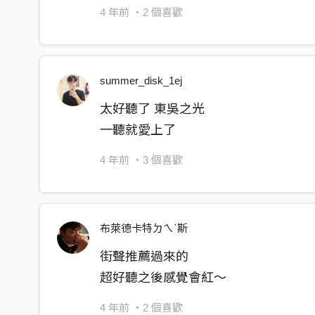
4 年前
・2 個喜歡
summer_disk_1ej
太好聽了 東吳之光
一聽就愛上了
4 年前
・3 個喜歡
布萊德卡特ㄉㄟˋ斯
街聲推薦過來的
超好聽之後感覺會紅～
4 年前
・2 個喜歡