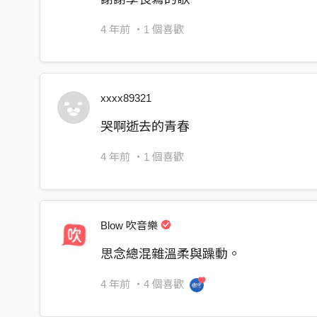
4 年前
・1 個喜歡
xxxx89321
哭啊逝去的青春
4 年前
・1 個喜歡
Blow 吹音樂
思念總混雜溫柔與躁動。
4 年前
・4 個喜歡