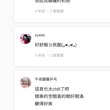
想起我朦朧的初戀
4 年前
・2 個喜歡
syeee.
好舒服ㄉ氛圍(⁎⁍̴̛ᴗ⁍̴̛⁎)
4 年前
・2 個喜歡
午夜霹靂乒乓
這首也太chill了吧
間奏的空間真的開好開滿
聽得好爽