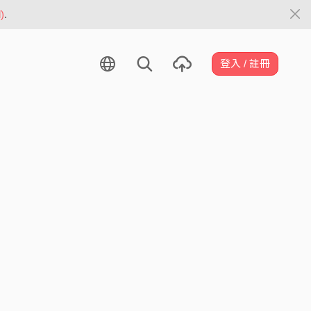
)
.
登入 / 註冊