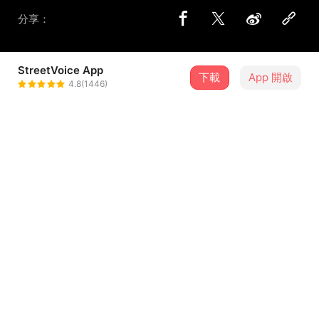
分享：
StreetVoice App
下載
App 開啟
Ofelia 歐菲
4.8(1446)
＋ 追蹤
@OfeliaYang
介紹
幾年前讀到任明信的詩〈下輩子〉：「當你的海，就不會在
意你沒有岸」
當時覺得實在太美太美了，就寫了段旋律配上
愛上一座無法靠岸的港
...查看更多
愛上一艘沒有帆的船
愛上一個不會給予回應的人