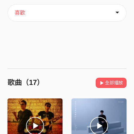
主頁
歌單
關於
喜歡
歌曲（17）
全部播放