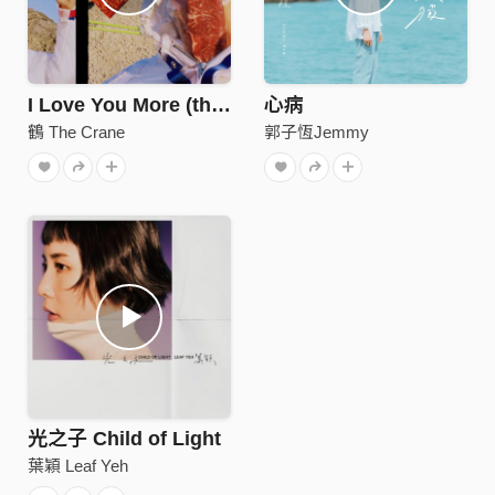
I Love You More (than adore)
心病
鶴 The Crane
郭子恆Jemmy
光之子 Child of Light
葉穎 Leaf Yeh