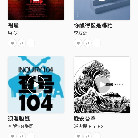
褐瞳
你醜得像是髒話
原·味
李友廷
浪漫脫逃
晚安台灣
查號104樂團
滅火器 Fire EX.