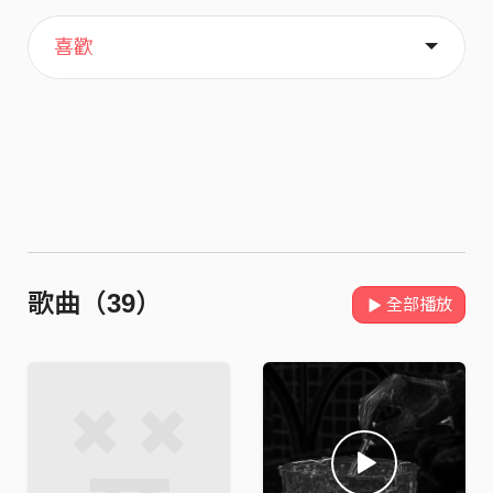
主頁
關於
喜歡
歌曲（39）
全部播放