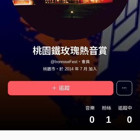
桃園鐵玫瑰熱音賞
@IronroseFest・會員
桃園市・於 2014 年 7 月 加入
＋ 追蹤
音樂
粉絲
追蹤中
0
1
0