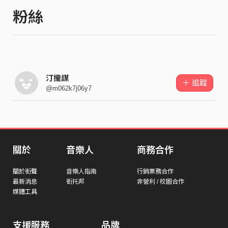
粉絲
汀攏謀
＋ 追蹤
@m062k7j06y7
關於
音樂人
商務合作
關於街聲
音樂人指南
行銷業務合作
最新消息
街托邦
非營利 / 校園合作
媒體工具
支援服務
品牌