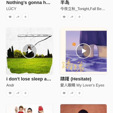
Nothing's gonna hurt us
半岛
LÜCY
今夜立秋_Tonight,Fall Begins
i don't lose sleep anymore
躊躇 (Hesitate)
Andr
愛人眼睛 My Lover's Eyes