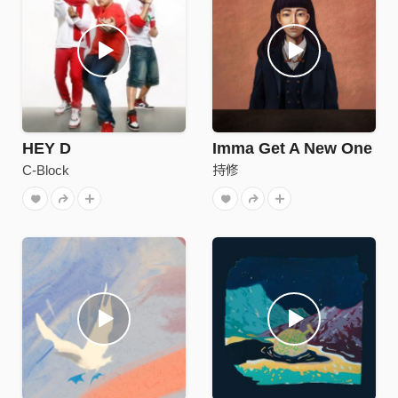
HEY D
Imma Get A New One
C-Block
持修