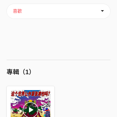
主頁
歌單
關於
喜歡
專輯（1）