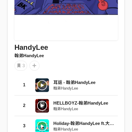
HandyLee
翰弟HandyLee
3
耳返 - 翰弟HandyLee
1
翰弟HandyLee
HELLBOYZ-翰弟HandyLee
2
翰弟HandyLee
Holiday-翰弟HandyLee ft.大邁BigMac & 奎仔MarvelMan
3
翰弟HandyLee