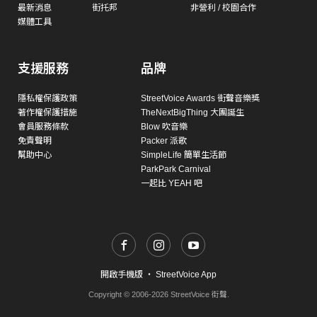
最新消息
街托邦
非營利 / 校園合作
媒體工具
支援服務
品牌
隱私權保護政策
StreetVoice Awards 街聲音樂獎
著作權保護措施
TheNextBigThing 大團誕生
會員服務條款
Blow 吹音樂
免責聲明
Packer 派歌
幫助中心
SimpleLife 簡單生活節
ParkPark Carnival
一起比 YEAH 吧
開啟手機版
・
StreetVoice App
Copyright © 2006-2026 StreetVoice 街聲.