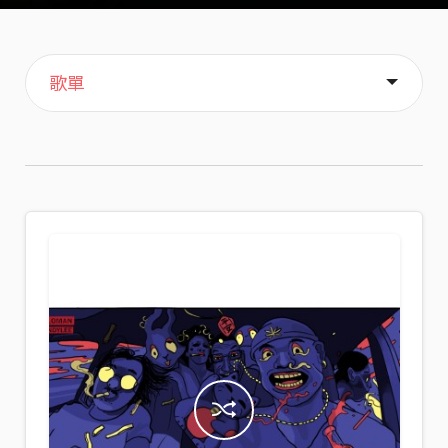
主頁
音樂
喜歡
關於
歌單