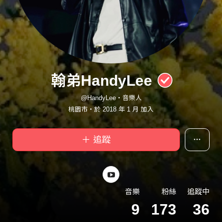
翰弟HandyLee
@HandyLee・音樂人
桃園市・於 2018 年 1 月 加入
＋ 追蹤
音樂
粉絲
追蹤中
9
173
36