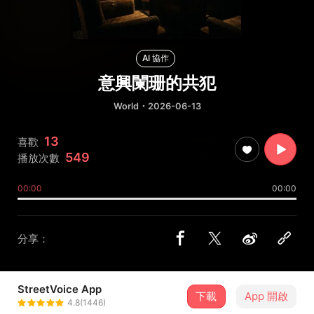
AI 協作
意興闌珊的共犯
World
・2026-06-13
13
喜歡
549
播放次數
00:00
00:00
分享：
StreetVoice App
下載
App 開啟
雷克非 Christopher R
4.8(1446)
＋ 追蹤