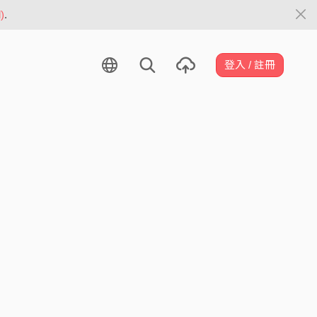
)
.
登入 / 註冊