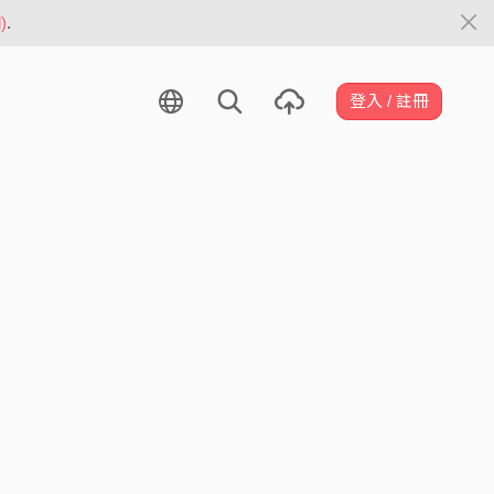
)
.
登入 / 註冊