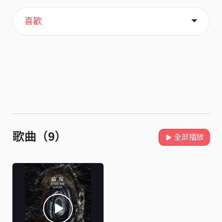
主頁
關於
喜歡
歌曲（9）
全部播放