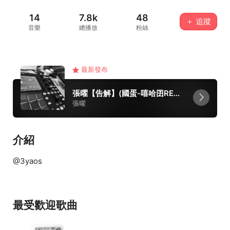
14
7.8k
48
＋ 追蹤
音樂
總播放
粉絲
最新發布
張曜【告解】(國蛋-嘻哈囝REMIX)
張曜
介紹
@3yaos
最受歡迎歌曲