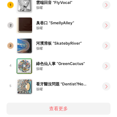
雲端回音 “FlyVocal”
1
張曜
臭巷口 “SmellyAlley”
2
張曜
河濱滑板 “SkatebyRiver”
3
張曜
綠色仙人掌 “GreenCactus”
4
張曜
看牙醫沒問題 "Dentist?NoProblem"
5
張曜
查看更多