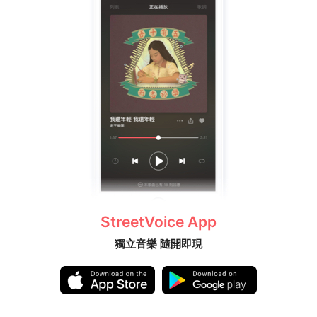
StreetVoice App
獨立音樂 隨開即現