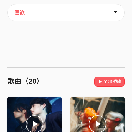
主頁
歌單
關於
喜歡
歌曲（20）
全部播放