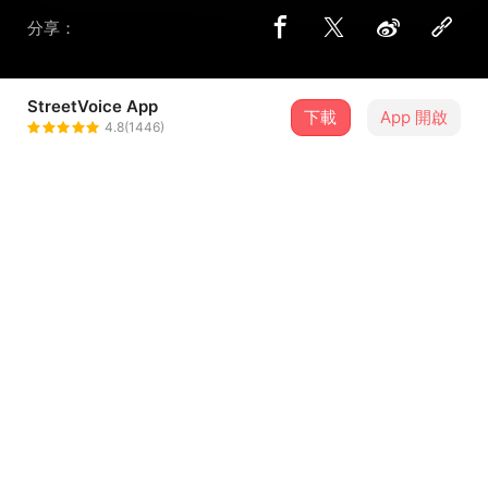
分享：
StreetVoice App
下載
App 開啟
6XT7
4.8(1446)
＋ 追蹤
@6XT7
介紹
2021/04/17（六）19:00
TRIGGER II -Die Together- 6XT7主催台灣公演加演場
秒殺預購早鳥票正式開跑！
⬇️ FB活動登錄⬇️
...查看更多
https://fb.me/e/6h9yylskk
⬇️購票馬上點擊⬇️