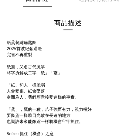
商品描述
紙鳶刺繡鑰匙圈
2025首波紀念週邊！
完售不再重製
紙鳶，又名古代風箏，
將字拆解成二字「紙」「鳶」
「紙」和人一樣脆弱
人會受傷、紙會墜落
身而為人，我們願意接受這樣的事實。
「鳶」，鷹的一種，爪子強而有力，視力極好
要像鳶一樣將目光放在長遠的地方
也期許未來能像鳶一樣將機會牢牢抓住。
Seize : 抓住（機會）之意