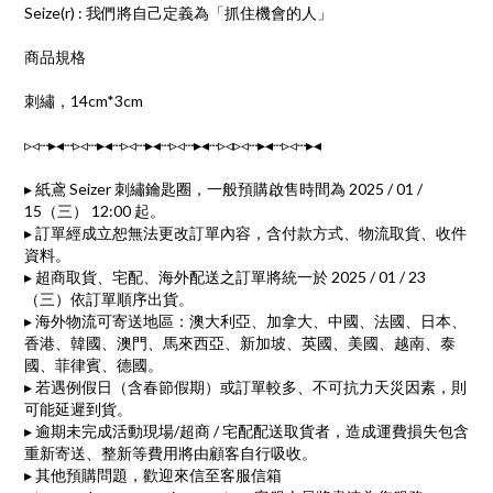
Seize(r) : 我們將自己定義為「抓住機會的人」
商品規格
刺繡，14cm*3cm
▹◃┄▸◂┄▹◃┄▸◂┄▹◃┄▸◂┄▹◃┄▸◂┄▹◃▹◃┄▸◂┄▹◃┄▸◂
▸ 紙鳶 Seizer 刺繡鑰匙圈，一般預購啟售時間為 2025 / 01 /
15（三） 12:00 起。
▸ 訂單經成立恕無法更改訂單內容，含付款方式、物流取貨、收件
資料。
▸ 超商取貨、宅配、海外配送之訂單將統一於 2025 / 01 / 23
（三）依訂單順序出貨。
▸ 海外物流可寄送地區：澳大利亞、加拿大、中國、法國、日本、
香港、韓國、澳門、馬來西亞、新加坡、英國、美國、越南、泰
國、菲律賓、德國。
▸ 若遇例假日（含春節假期）或訂單較多、不可抗力天災因素，則
可能延遲到貨。
▸ 逾期未完成活動現場/超商 / 宅配配送取貨者，造成運費損失包含
重新寄送、整新等費用將由顧客自行吸收。
▸ 其他預購問題，歡迎來信至客服信箱