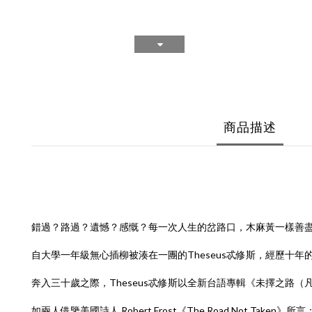
商品描述
錯過？路過？遺憾？感慨？每一次人生的岔路口，木麻黃一樣善盡防
自大學一年級無心插柳被湊在一團的Theseus忒修斯，經歷
奔入三十歲之際，Theseus忒修斯以全新台語專輯《未擇之
如兩人借鑒美國詩人 Robert Frost《The Road Not Ta