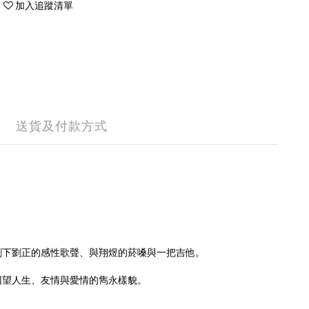
加入追蹤清單
送貨及付款方式
剩下劉正的感性歌聲、與翔煜的菸嗓與一把吉他。
回望人生、友情與愛情的雋永樣貌。