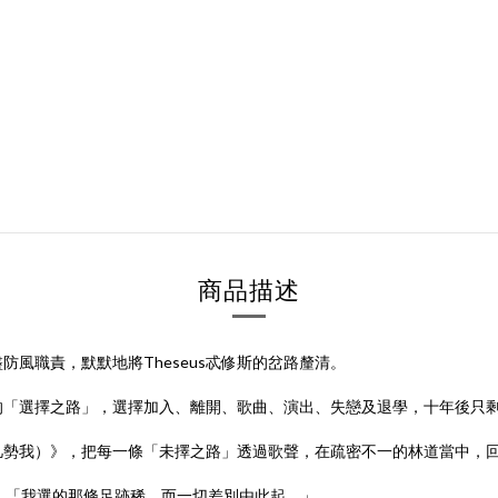
商品描述
風職責，默默地將Theseus忒修斯的岔路釐清。
十年的「選擇之路」，選擇加入、離開、歌曲、演出、失戀及退學，十年後只
路（凡勢我）》，把每一條「未擇之路」透過歌聲，在疏密不一的林道當中，
ken》所言：「我選的那條足跡稀，而一切差別由此起。」