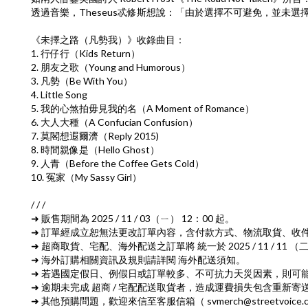
透過音樂，Theseus忒修斯想說：「由於選擇不可避免，並未選
《未擇之路（凡勢我）》收錄曲目：
1. 行仔行（Kids Return）
2. 朋友之歌（Young and Humorous）
3. 凡勢（Be With You）
4. Little Song
5. 我的心煞拍毋見我的名（A Moment of Romance）
6. 大人大種（A Confucian Confusion）
7. 莫閣想遐爾濟（Reply 2015)
8. 時間親像是（Hello Ghost）
9. 人青（Before the Coffee Gets Cold）
10. 冤家（My Sassy Girl）
/ / /
➜ 販售期間為 2025 / 11 / 03（ㄧ） 12：00 起。
➜ 訂單經成立恕無法更改訂單內容，含付款方式、物流取貨、收
➜ 超商取貨、宅配、海外配送之訂單將 統一於 2025 / 11 / 11
➜ 海外訂購相關資訊及規則請詳閱 海外配送須知。
➜ 若遇國定假日、例假日或訂單較多、不可抗力天災因素，則可
➜ 逾期未完成 超商 / 宅配配送取貨者，造成運費損失包含重新
➜ 其他預購問題，歡迎來信至客服信箱（ svmerch@streetvoic