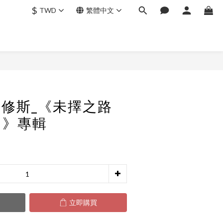
$
TWD
繁體中文
立即購買
s忒修斯_《未擇之路
）》專輯
立即購買