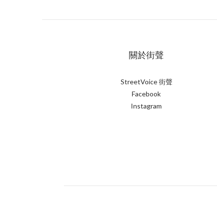
關於街聲
StreetVoice 街聲
Facebook
Instagram