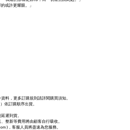
擇的或許更耀眼。」
件資料，更多訂購規則請詳閱購買須知。
 （二）依訂購順序出貨。
能延遲到貨。
寄送、整新等費用將由顧客自行吸收。
e.com )，客服人員將盡速為您服務。