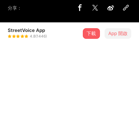
分享：
StreetVoice App
下載
App 開啟
好樂團 GoodBand
4.8(1446)
＋ 追蹤
@goodband
介紹
#車站 #Live
車要來了，明明知道要分離卻還是送到這裡，擔心那個你背
不起夢想的行囊。
車要走了，看著窗外的景色與人物平行移動，害怕這班車載
不動耳邊的叮嚀。
...查看更多
2020 這首歌首度和大家見面，後來在 YouTube 搭配了一張