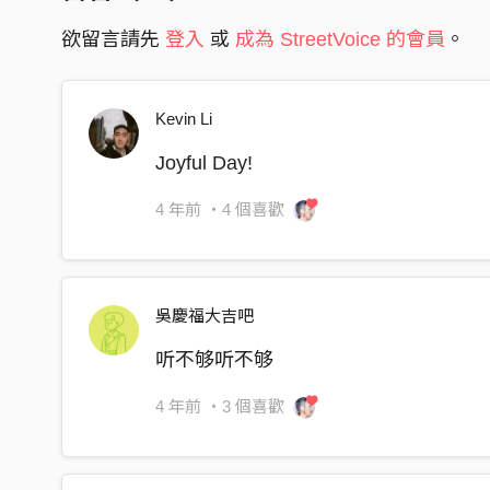
欲留言請先
登入
或
成為 StreetVoice 的會員
。
Kevin Li
Joyful Day!
4 年前
・4 個喜歡
吳慶福大吉吧
听不够听不够
4 年前
・3 個喜歡