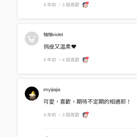
4 年前
・3 個喜歡
柚柚violet
俏皮又温柔❤️
4 年前
・4 個喜歡
imyijiajia
可愛，喜歡，期待不定期的相遇耶！
4 年前
・3 個喜歡