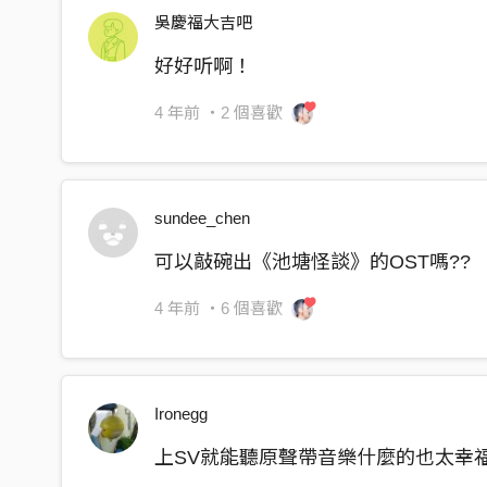
吳慶福大吉吧
好好听啊！
4 年前
・2 個喜歡
sundee_chen
可以敲碗出《池塘怪談》的OST嗎??
4 年前
・6 個喜歡
Ironegg
上SV就能聽原聲帶音樂什麼的也太幸