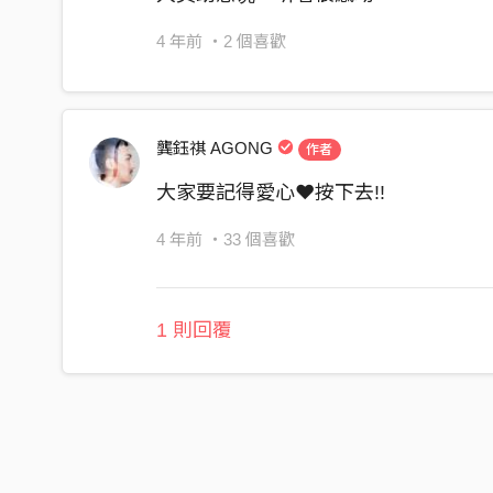
4 年前
・2 個喜歡
龔鈺祺 AGONG
作者
大家要記得愛心❤️按下去!!
4 年前
・33 個喜歡
1 則回覆