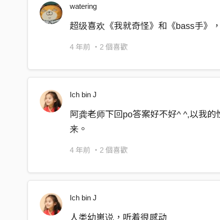
watering
超级喜欢《我就奇怪》和《bass手》
4 年前
・2 個喜歡
Ich bin J
阿龚老师下回po答案好不好^ ^,以
来。
4 年前
・2 個喜歡
Ich bin J
人类幼崽说，听着很感动