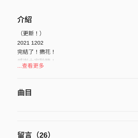
介紹
（更新！）
2021 1202
完結了！撒花！
感謝大家聆聽！
...查看更多
--- ---
我為《池塘怪談》影集
改編創作的初始配樂草稿合輯。
曲目
今起(不)定期更新～!!
留言（
26
）