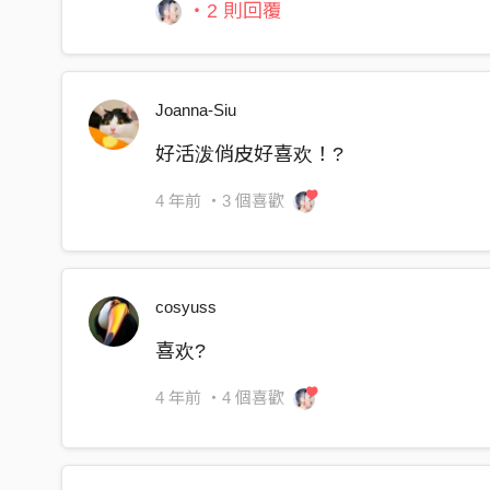
・2 則回覆
Joanna-Siu
好活泼俏皮好喜欢！?
4 年前
・3 個喜歡
cosyuss
喜欢?
4 年前
・4 個喜歡